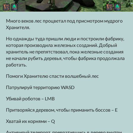
Много веков лес процветал под присмотром мудрого
Хранителя.
Но однажды туда пришли люди и построили фабрику,
которая производила железных созданий. Добрый
хранитель не препятствовал, пока железные создания
не начали рубить деревья, чтобы фабрика продолжала
работать.
Помоги Хранителю спасти волшебный лес
Патрулируй территорию WASD
Убивай роботов – LMB
Притворяйся деревом, чтобы приманить боссов – E
Хватай их корнями – Q
Активируй телепорт, превратившись в дерево внутри